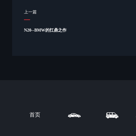
上一篇
N20--BMW的扛鼎之作
首页