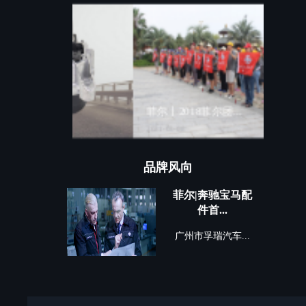
菲尔丨2018菲尔团...
【球笼
2021-03-08
2021-09
品牌风向
菲尔|奔驰宝马配
件首...
广州市孚瑞汽车...