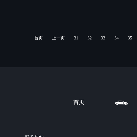
首页
上一页
31
32
33
34
35
首页