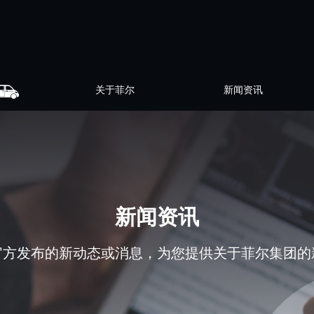
关于菲尔
新闻资讯
新闻资讯
官方发布的新动态或消息，为您提供关于菲尔集团的