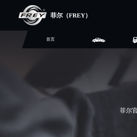
菲尔（FREY）
首页
菲尔