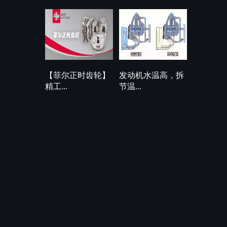
【菲尔正时齿轮】
发动机水温高，拆
精工...
节温...